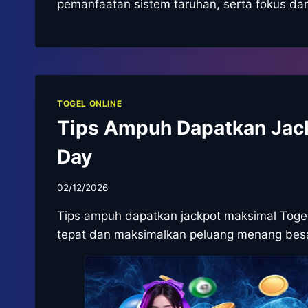
pemanfaatan sistem taruhan, serta fokus dan
TOGEL ONLINE
Tips Ampuh Dapatkan Jack
Day
02/12/2026
Tips ampuh dapatkan jackpot maksimal Togel 
tepat dan maksimalkan peluang menang besa