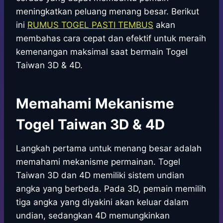
meningkatkan peluang menang besar. Berikut
ini
RUMUS TOGEL PASTI TEMBUS
akan
membahas cara cepat dan efektif untuk meraih
kemenangan maksimal saat bermain Togel
Taiwan 3D & 4D.
Memahami Mekanisme
Togel Taiwan 3D & 4D
Langkah pertama untuk menang besar adalah
memahami mekanisme permainan. Togel
Taiwan 3D dan 4D memiliki sistem undian
angka yang berbeda. Pada 3D, pemain memilih
tiga angka yang diyakini akan keluar dalam
undian, sedangkan 4D memungkinkan