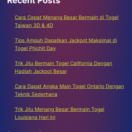
Recent Posts
Cara Cepat Menang Besar Bermain di Togel
Taiwan 3D & 4D
Tips Ampuh Dapatkan Jackpot Maksimal di
Togel Phichit Day
Trik Jitu Bermain Togel California Dengan
Hadiah Jackpot Besar
Cara Dapat Angka Main Togel Ontario Dengan
Teknik Sederhana
Trik Jitu Menang Besar Bermain Togel
Louisiana Hari Ini