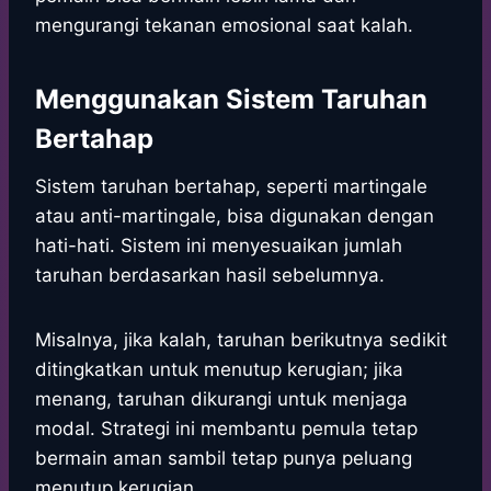
mengurangi tekanan emosional saat kalah.
Menggunakan Sistem Taruhan
Bertahap
Sistem taruhan bertahap, seperti martingale
atau anti-martingale, bisa digunakan dengan
hati-hati. Sistem ini menyesuaikan jumlah
taruhan berdasarkan hasil sebelumnya.
Misalnya, jika kalah, taruhan berikutnya sedikit
ditingkatkan untuk menutup kerugian; jika
menang, taruhan dikurangi untuk menjaga
modal. Strategi ini membantu pemula tetap
bermain aman sambil tetap punya peluang
menutup kerugian.