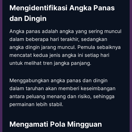
Mengidentifikasi Angka Panas
dan Dingin
Angka panas adalah angka yang sering muncul
dalam beberapa hari terakhir, sedangkan
angka dingin jarang muncul. Pemula sebaiknya
mencatat kedua jenis angka ini setiap hari
untuk melihat tren jangka panjang.
Menggabungkan angka panas dan dingin
dalam taruhan akan memberi keseimbangan
antara peluang menang dan risiko, sehingga
permainan lebih stabil.
Mengamati Pola Mingguan