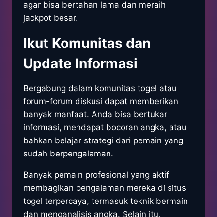
agar bisa bertahan lama dan meraih
jackpot besar.
Ikut Komunitas dan
Update Informasi
Bergabung dalam komunitas togel atau
forum-forum diskusi dapat memberikan
banyak manfaat. Anda bisa bertukar
informasi, mendapat bocoran angka, atau
bahkan belajar strategi dari pemain yang
sudah berpengalaman.
Banyak pemain profesional yang aktif
membagikan pengalaman mereka di situs
togel terpercaya, termasuk teknik bermain
dan menganalisis angka. Selain itu,