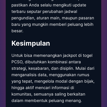
pastikan Anda selalu mengikuti update
terbaru seputar perubahan jadwal
pengundian, aturan main, maupun pasaran
baru yang mungkin memberi peluang lebih
besar.
Kesimpulan
Untuk bisa memenangkan jackpot di togel
PCSO, dibutuhkan kombinasi antara
strategi, kesabaran, dan disiplin. Mulai dari
menganalisis data, menggunakan rumus
yang tepat, mengelola modal dengan bijak,
hingga aktif mencari informasi di
komunitas, semuanya saling berkaitan
dalam membentuk peluang menang.