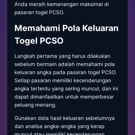
Anda meraih kemenangan maksimal di
pasaran togel PCSO.
Memahami Pola Keluaran
Togel PCSO
Langkah pertama yang harus dilakukan
sebelum bermain adalah memahami pola
keluaran angka pada pasaran togel PCSO.
Setiap pasaran memiliki kecenderungan
angka tertentu yang sering muncul, dan ini
dapat dimanfaatkan untuk memperbesar
peluang menang.
Gunakan data hasil keluaran sebelumnya
dan analisa angka-angka yang kerap
muncul atau memiliki kecenderungan