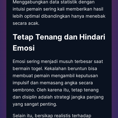
Menggabungkan data statistik dengan
intuisi pemain sering kali memberikan hasil
lebih optimal dibandingkan hanya menebak
secara acak.
Tetap Tenang dan Hindari
Emosi
Emosi sering menjadi musuh terbesar saat
bermain togel. Kekalahan beruntun bisa
membuat pemain mengambil keputusan
impulsif dan memasang angka secara
sembrono. Oleh karena itu, tetap tenang
dan disiplin adalah strategi jangka panjang
yang sangat penting.
Selain itu, bersikap realistis terhadap