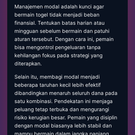
Manajemen modal adalah kunci agar
bermain togel tidak menjadi beban
finansial. Tentukan batas harian atau
mingguan sebelum bermain dan patuhi
aturan tersebut. Dengan cara ini, pemain
bisa mengontrol pengeluaran tanpa
kehilangan fokus pada strategi yang
diterapkan.
Selain itu, membagi modal menjadi
beberapa taruhan kecil lebih efektif
dibandingkan menaruh seluruh dana pada
satu kombinasi. Pendekatan ini menjaga
peluang tetap terbuka dan mengurangi
risiko kerugian besar. Pemain yang disiplin
dengan modal biasanya lebih stabil dan
mampu bermain dalam jangka panjang.