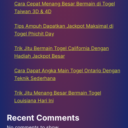
Cara Cepat Menang Besar Bermain di Togel
Taiwan 3D & 4D
Tips Ampuh Dapatkan Jackpot Maksimal di
Togel Phichit Day
Trik Jitu Bermain Togel California Dengan
Hadiah Jackpot Besar
Cara Dapat Angka Main Togel Ontario Dengan
Teknik Sederhana
Trik Jitu Menang Besar Bermain Togel
Louisiana Hari Ini
Recent Comments
No comments to show.