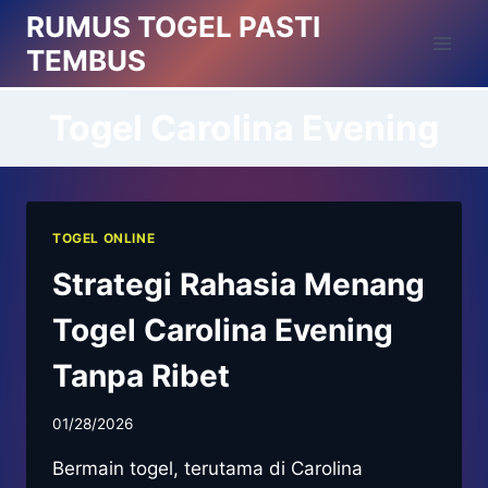
Skip
RUMUS TOGEL PASTI
to
TEMBUS
content
Togel Carolina Evening
TOGEL ONLINE
Strategi Rahasia Menang
Togel Carolina Evening
Tanpa Ribet
01/28/2026
Bermain togel, terutama di Carolina