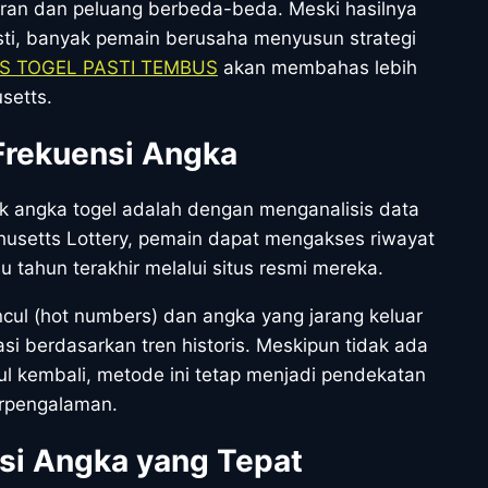
ran dan peluang berbeda-beda. Meski hasilnya
asti, banyak pemain berusaha menyusun strategi
 TOGEL PASTI TEMBUS
akan membahas lebih
setts.
 Frekuensi Angka
ak angka togel adalah dengan menganalisis data
achusetts Lottery, pemain dapat mengakses riwayat
 tahun terakhir melalui situs resmi mereka.
ul (hot numbers) dan angka yang jarang keluar
i berdasarkan tren historis. Meskipun tidak ada
ul kembali, metode ini tetap menjadi pendekatan
erpengalaman.
si Angka yang Tepat