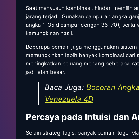
Saat menyusun kombinasi, hindari memilih an
jarang terjadi. Gunakan campuran angka ganj
angka 1–35 dicampur dengan 36–70), serta 
kemungkinan hasil.
Beberapa pemain juga menggunakan sistem w
memungkinkan lebih banyak kombinasi dari s
meningkatkan peluang menang beberapa kateg
jadi lebih besar.
Baca Juga:
Bocoran Angka
Venezuela 4D
Percaya pada Intuisi dan A
Selain strategi logis, banyak pemain togel M