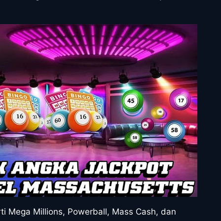
ti Mega Millions, Powerball, Mass Cash, dan