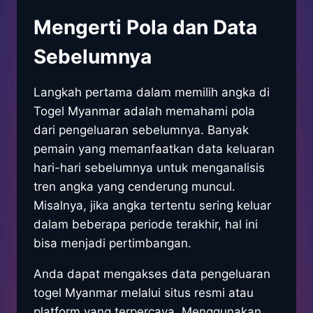
Mengerti Pola dan Data
Sebelumnya
Langkah pertama dalam memilih angka di
Togel Myanmar adalah memahami pola
dari pengeluaran sebelumnya. Banyak
pemain yang memanfaatkan data keluaran
hari-hari sebelumnya untuk menganalisis
tren angka yang cenderung muncul.
Misalnya, jika angka tertentu sering keluar
dalam beberapa periode terakhir, hal ini
bisa menjadi pertimbangan.
Anda dapat mengakses data pengeluaran
togel Myanmar melalui situs resmi atau
platform yang terpercaya. Menggunakan