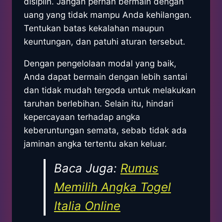
disiplin. Jangan pernah bermain dengan
uang yang tidak mampu Anda kehilangan.
Tentukan batas kekalahan maupun
keuntungan, dan patuhi aturan tersebut.
Dengan pengelolaan modal yang baik,
Anda dapat bermain dengan lebih santai
dan tidak mudah tergoda untuk melakukan
taruhan berlebihan. Selain itu, hindari
kepercayaan terhadap angka
keberuntungan semata, sebab tidak ada
jaminan angka tertentu akan keluar.
Baca Juga:
Rumus
Memilih Angka Togel
Italia Online