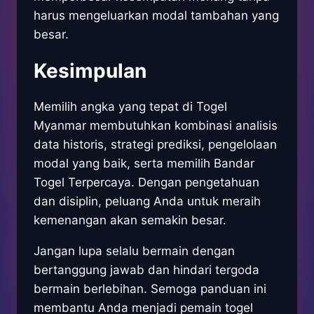
harus mengeluarkan modal tambahan yang
besar.
Kesimpulan
Memilih angka yang tepat di Togel
Myanmar membutuhkan kombinasi analisis
data historis, strategi prediksi, pengelolaan
modal yang baik, serta memilih Bandar
Togel Terpercaya. Dengan pengetahuan
dan disiplin, peluang Anda untuk meraih
kemenangan akan semakin besar.
Jangan lupa selalu bermain dengan
bertanggung jawab dan hindari tergoda
bermain berlebihan. Semoga panduan ini
membantu Anda menjadi pemain togel