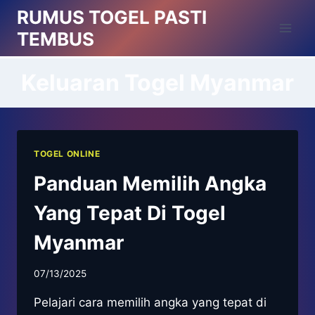
Skip
RUMUS TOGEL PASTI
to
TEMBUS
content
Keluaran Togel Myanmar
TOGEL ONLINE
Panduan Memilih Angka
Yang Tepat Di Togel
Myanmar
07/13/2025
Pelajari cara memilih angka yang tepat di