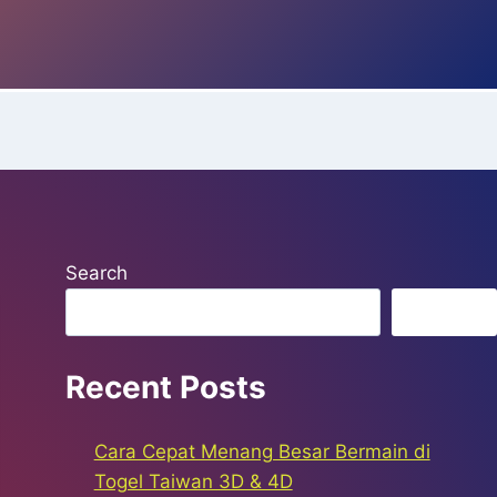
Search
Search
Recent Posts
Cara Cepat Menang Besar Bermain di
Togel Taiwan 3D & 4D