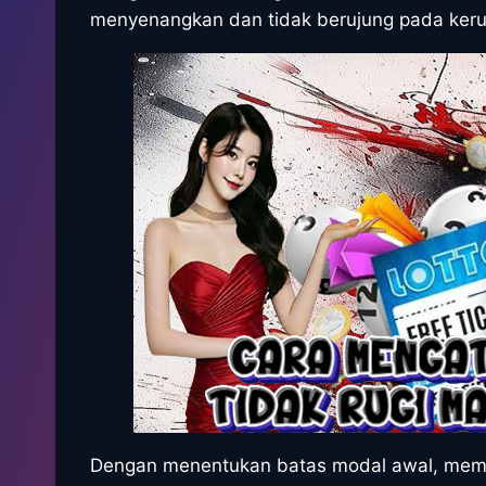
menyenangkan dan tidak berujung pada keru
Dengan menentukan batas modal awal, memb