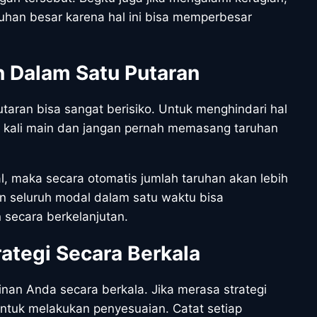
uhan besar karena hal ini bisa memperbesar
n Dalam Satu Putaran
aran bisa sangat berisiko. Untuk menghindari hal
er kali main dan jangan pernah memasang taruhan
 maka secara otomatis jumlah taruhan akan lebih
gan seluruh modal dalam satu waktu bisa
 secara berkelanjutan.
rategi Secara Berkala
inan Anda secara berkala. Jika merasa strategi
 untuk melakukan penyesuaian. Catat setiap