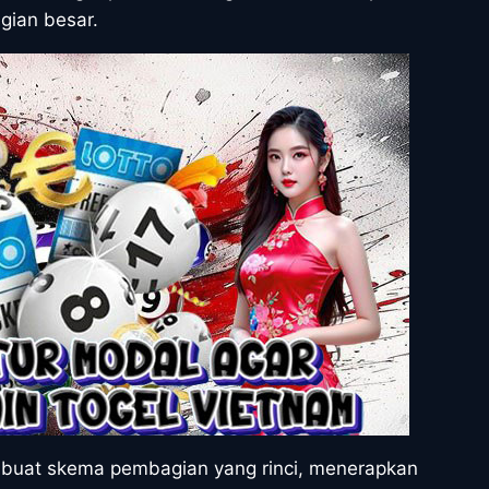
gian besar.
uat skema pembagian yang rinci, menerapkan