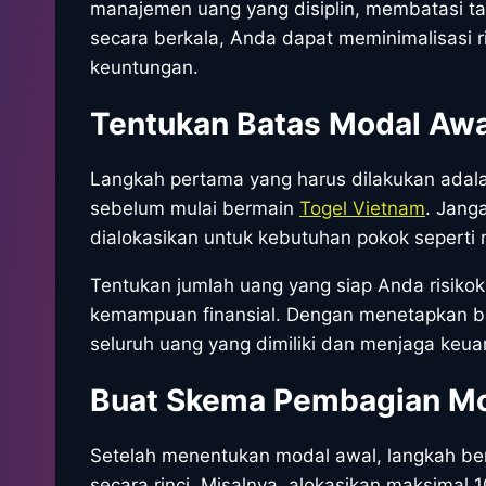
manajemen uang yang disiplin, membatasi ta
secara berkala, Anda dapat meminimalisasi 
keuntungan.
Tentukan Batas Modal Aw
Langkah pertama yang harus dilakukan ada
sebelum mulai bermain
Togel Vietnam
. Jang
dialokasikan untuk kebutuhan pokok seperti 
Tentukan jumlah uang yang siap Anda risikok
kemampuan finansial. Dengan menetapkan bat
seluruh uang yang dimiliki dan menjaga keuan
Buat Skema Pembagian Mo
Setelah menentukan modal awal, langkah b
secara rinci. Misalnya, alokasikan maksimal 