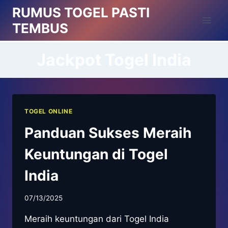
Skip
RUMUS TOGEL PASTI
to
TEMBUS
content
Jackpot Togel India
TOGEL ONLINE
Panduan Sukses Meraih
Keuntungan di Togel
India
07/13/2025
Meraih keuntungan dari Togel India