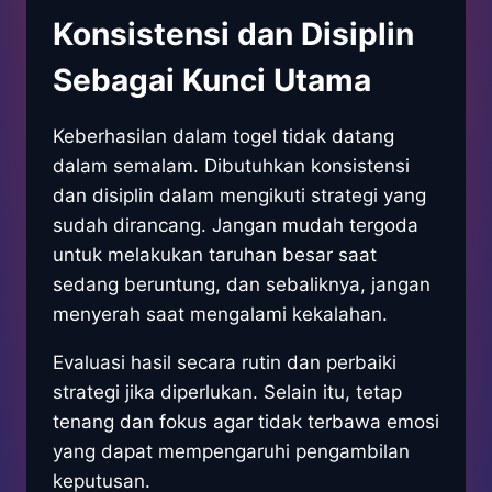
Konsistensi dan Disiplin
Sebagai Kunci Utama
Keberhasilan dalam togel tidak datang
dalam semalam. Dibutuhkan konsistensi
dan disiplin dalam mengikuti strategi yang
sudah dirancang. Jangan mudah tergoda
untuk melakukan taruhan besar saat
sedang beruntung, dan sebaliknya, jangan
menyerah saat mengalami kekalahan.
Evaluasi hasil secara rutin dan perbaiki
strategi jika diperlukan. Selain itu, tetap
tenang dan fokus agar tidak terbawa emosi
yang dapat mempengaruhi pengambilan
keputusan.