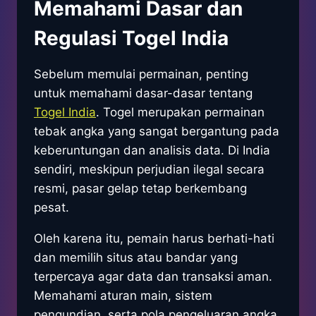
Memahami Dasar dan
Regulasi Togel India
Sebelum memulai permainan, penting
untuk memahami dasar-dasar tentang
Togel India
. Togel merupakan permainan
tebak angka yang sangat bergantung pada
keberuntungan dan analisis data. Di India
sendiri, meskipun perjudian ilegal secara
resmi, pasar gelap tetap berkembang
pesat.
Oleh karena itu, pemain harus berhati-hati
dan memilih situs atau bandar yang
terpercaya agar data dan transaksi aman.
Memahami aturan main, sistem
pengundian, serta pola pengeluaran angka