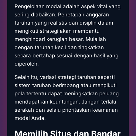
Pengelolaan modal adalah aspek vital yang
sering diabaikan. Penetapan anggaran
taruhan yang realistis dan disiplin dalam
mengikuti strategi akan membantu
menghindari kerugian besar. Mulailah
dengan taruhan kecil dan tingkatkan
secara bertahap sesuai dengan hasil yang
diperoleh.
Selain itu, variasi strategi taruhan seperti
sistem taruhan berimbang atau mengikuti
pola tertentu dapat meningkatkan peluang
mendapatkan keuntungan. Jangan terlalu
serakah dan selalu prioritaskan keamanan
modal Anda.
Memilih Situs dan Bandar