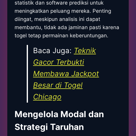
statistik dan software prediksi untuk
meningkatkan peluang mereka. Penting
diingat, meskipun analisis ini dapat
membantu, tidak ada jaminan pasti karena
togel tetap permainan keberuntungan.
Baca Juga:
Teknik
Gacor Terbukti
Membawa Jackpot
Besar di Togel
Chicago
Mengelola Modal dan
Strategi Taruhan