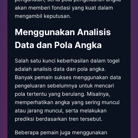
akan memberi fondasi yang kuat dalam
mengambil keputusan.
Menggunakan Analisis
Data dan Pola Angka
Salah satu kunci keberhasilan dalam togel
adalah analisis data dan pola angka.
Banyak pemain sukses menggunakan data
pengeluaran sebelumnya untuk mencari
pola tertentu yang berulang. Misalnya,
memperhatikan angka yang sering muncul
atau jarang muncul, serta melakukan
prediksi berdasarkan tren tersebut.
Beberapa pemain juga menggunakan