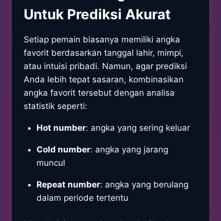
Untuk Prediksi Akurat
Setiap pemain biasanya memiliki angka
favorit berdasarkan tanggal lahir, mimpi,
atau intuisi pribadi. Namun, agar prediksi
Anda lebih tepat sasaran, kombinasikan
angka favorit tersebut dengan analisa
statistik seperti:
Hot number
: angka yang sering keluar
Cold number
: angka yang jarang
muncul
Repeat number
: angka yang berulang
dalam periode tertentu