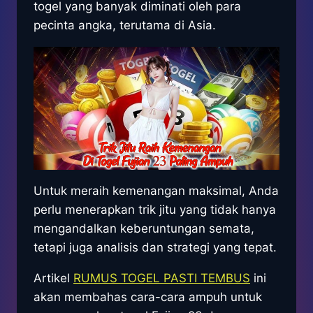
togel yang banyak diminati oleh para
pecinta angka, terutama di Asia.
Untuk meraih kemenangan maksimal, Anda
perlu menerapkan trik jitu yang tidak hanya
mengandalkan keberuntungan semata,
tetapi juga analisis dan strategi yang tepat.
Artikel
RUMUS TOGEL PASTI TEMBUS
ini
akan membahas cara-cara ampuh untuk