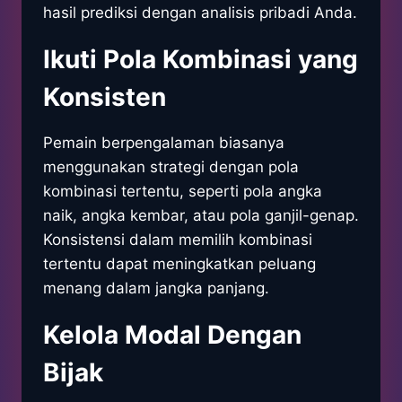
hasil prediksi dengan analisis pribadi Anda.
Ikuti Pola Kombinasi yang
Konsisten
Pemain berpengalaman biasanya
menggunakan strategi dengan pola
kombinasi tertentu, seperti pola angka
naik, angka kembar, atau pola ganjil-genap.
Konsistensi dalam memilih kombinasi
tertentu dapat meningkatkan peluang
menang dalam jangka panjang.
Kelola Modal Dengan
Bijak