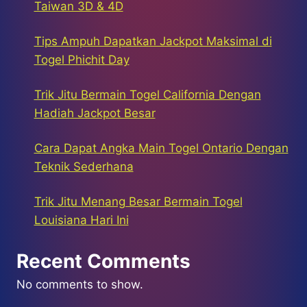
Taiwan 3D & 4D
Tips Ampuh Dapatkan Jackpot Maksimal di
Togel Phichit Day
Trik Jitu Bermain Togel California Dengan
Hadiah Jackpot Besar
Cara Dapat Angka Main Togel Ontario Dengan
Teknik Sederhana
Trik Jitu Menang Besar Bermain Togel
Louisiana Hari Ini
Recent Comments
No comments to show.