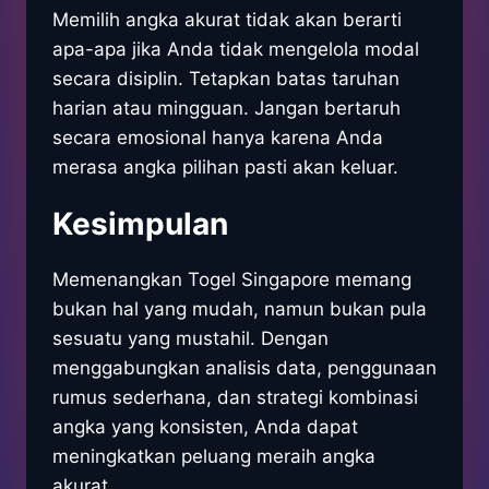
Memilih angka akurat tidak akan berarti
apa-apa jika Anda tidak mengelola modal
secara disiplin. Tetapkan batas taruhan
harian atau mingguan. Jangan bertaruh
secara emosional hanya karena Anda
merasa angka pilihan pasti akan keluar.
Kesimpulan
Memenangkan Togel Singapore memang
bukan hal yang mudah, namun bukan pula
sesuatu yang mustahil. Dengan
menggabungkan analisis data, penggunaan
rumus sederhana, dan strategi kombinasi
angka yang konsisten, Anda dapat
meningkatkan peluang meraih angka
akurat.