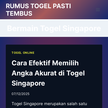
Skip
RUMUS TOGEL PASTI
to
TEMBUS
content
Bermain Togel Singapore
TOGEL ONLINE
Cara Efektif Memilih
Angka Akurat di Togel
Singapore
07/12/2025
Togel Singapore merupakan salah satu