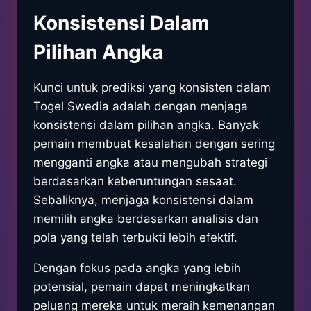
Konsistensi Dalam
Pilihan Angka
Kunci untuk prediksi yang konsisten dalam
Togel Swedia adalah dengan menjaga
konsistensi dalam pilihan angka. Banyak
pemain membuat kesalahan dengan sering
mengganti angka atau mengubah strategi
berdasarkan keberuntungan sesaat.
Sebaliknya, menjaga konsistensi dalam
memilih angka berdasarkan analisis dan
pola yang telah terbukti lebih efektif.
Dengan fokus pada angka yang lebih
potensial, pemain dapat meningkatkan
peluang mereka untuk meraih kemenangan