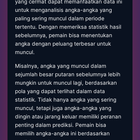
yang cermat dapat memanfaatkan data ini
untuk menganalisis angka-angka yang
paling sering muncul dalam periode
tertentu. Dengan memeriksa statistik hasil
sebelumnya, pemain bisa menentukan
angka dengan peluang terbesar untuk
muncul.
Misalnya, angka yang muncul dalam
sejumlah besar putaran sebelumnya lebih
mungkin untuk muncul lagi, berdasarkan
pola yang dapat terlihat dalam data
statistik. Tidak hanya angka yang sering
muncul, tetapi juga angka-angka yang
dingin atau jarang keluar memiliki peranan
penting dalam prediksi. Pemain bisa
memilih angka-angka ini berdasarkan