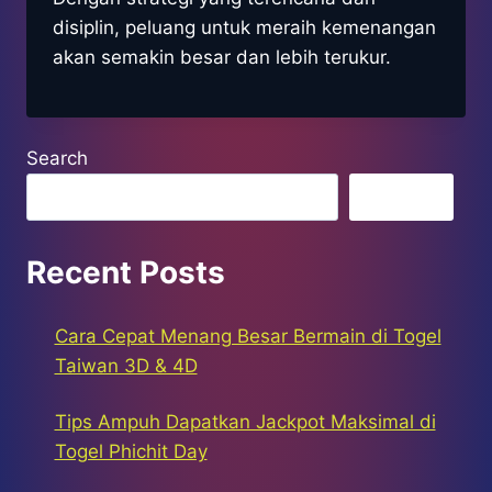
disiplin, peluang untuk meraih kemenangan
akan semakin besar dan lebih terukur.
Search
Search
Recent Posts
Cara Cepat Menang Besar Bermain di Togel
Taiwan 3D & 4D
Tips Ampuh Dapatkan Jackpot Maksimal di
Togel Phichit Day