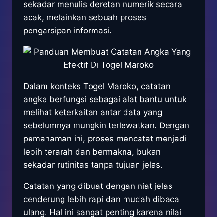
sekadar menulis deretan numerik secara
acak, melainkan sebuah proses
pengarsipan informasi.
Dalam konteks Togel Maroko, catatan
angka berfungsi sebagai alat bantu untuk
melihat keterkaitan antar data yang
sebelumnya mungkin terlewatkan. Dengan
pemahaman ini, proses mencatat menjadi
lebih terarah dan bermakna, bukan
sekadar rutinitas tanpa tujuan jelas.
Catatan yang dibuat dengan niat jelas
cenderung lebih rapi dan mudah dibaca
ulang. Hal ini sangat penting karena nilai