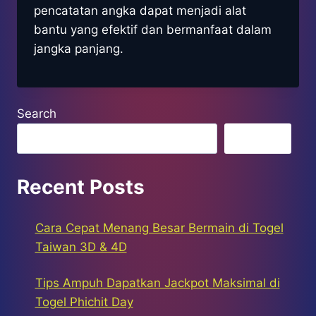
pencatatan angka dapat menjadi alat
bantu yang efektif dan bermanfaat dalam
jangka panjang.
Search
Search
Recent Posts
Cara Cepat Menang Besar Bermain di Togel
Taiwan 3D & 4D
Tips Ampuh Dapatkan Jackpot Maksimal di
Togel Phichit Day