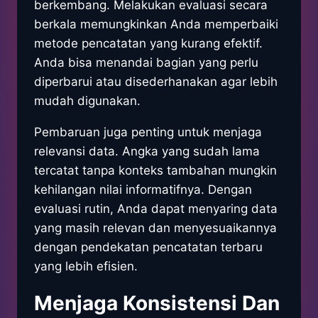
berkembang. Melakukan evaluasi secara
berkala memungkinkan Anda memperbaiki
metode pencatatan yang kurang efektif.
Anda bisa menandai bagian yang perlu
diperbarui atau disederhanakan agar lebih
mudah digunakan.
Pembaruan juga penting untuk menjaga
relevansi data. Angka yang sudah lama
tercatat tanpa konteks tambahan mungkin
kehilangan nilai informatifnya. Dengan
evaluasi rutin, Anda dapat menyaring data
yang masih relevan dan menyesuaikannya
dengan pendekatan pencatatan terbaru
yang lebih efisien.
Menjaga Konsistensi Dan