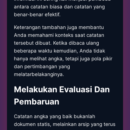
antara catatan biasa dan catatan yang
benar-benar efektif.
Keterangan tambahan juga membantu
Anda memahami konteks saat catatan
tersebut dibuat. Ketika dibaca ulang
beberapa waktu kemudian, Anda tidak
hanya melihat angka, tetapi juga pola pikir
dan pertimbangan yang
melatarbelakanginya.
Melakukan Evaluasi Dan
Pembaruan
Catatan angka yang baik bukanlah
dokumen statis, melainkan arsip yang terus