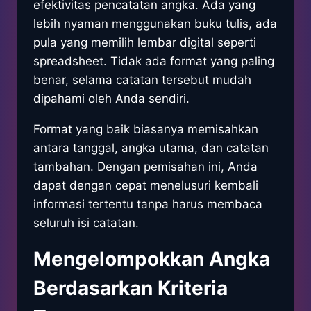
efektivitas pencatatan angka. Ada yang
lebih nyaman menggunakan buku tulis, ada
pula yang memilih lembar digital seperti
spreadsheet. Tidak ada format yang paling
benar, selama catatan tersebut mudah
dipahami oleh Anda sendiri.
Format yang baik biasanya memisahkan
antara tanggal, angka utama, dan catatan
tambahan. Dengan pemisahan ini, Anda
dapat dengan cepat menelusuri kembali
informasi tertentu tanpa harus membaca
seluruh isi catatan.
Mengelompokkan Angka
Berdasarkan Kriteria