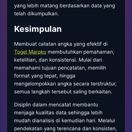
yang lebih matang berdasarkan data yang
telah dikumpulkan.
Kesimpulan
Membuat catatan angka yang efektif di
Togel Maroko
membutuhkan pemahaman,
ketelitian, dan konsistensi. Mulai dari
memahami tujuan pencatatan, memilih
format yang tepat, hingga
mengelompokkan angka secara terstruktur,
semua langkah tersebut saling berkaitan.
Disiplin dalam mencatat membantu
menjaga kualitas data sehingga lebih
mudah dianalisis di kemudian hari. Melalui
pendekatan yang terencana dan konsisten,