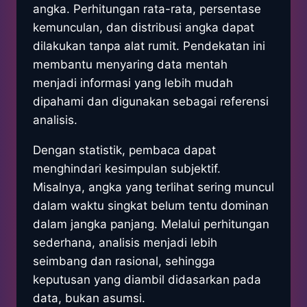
angka. Perhitungan rata-rata, persentase
kemunculan, dan distribusi angka dapat
dilakukan tanpa alat rumit. Pendekatan ini
membantu menyaring data mentah
menjadi informasi yang lebih mudah
dipahami dan digunakan sebagai referensi
analisis.
Dengan statistik, pembaca dapat
menghindari kesimpulan subjektif.
Misalnya, angka yang terlihat sering muncul
dalam waktu singkat belum tentu dominan
dalam jangka panjang. Melalui perhitungan
sederhana, analisis menjadi lebih
seimbang dan rasional, sehingga
keputusan yang diambil didasarkan pada
data, bukan asumsi.