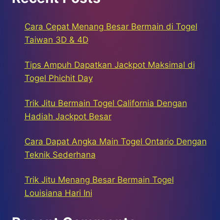
Cara Cepat Menang Besar Bermain di Togel
Taiwan 3D & 4D
Tips Ampuh Dapatkan Jackpot Maksimal di
Togel Phichit Day
Trik Jitu Bermain Togel California Dengan
Hadiah Jackpot Besar
Cara Dapat Angka Main Togel Ontario Dengan
Teknik Sederhana
Trik Jitu Menang Besar Bermain Togel
Louisiana Hari Ini