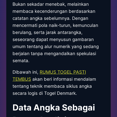
Bukan sekadar menebak, melainkan
membaca kecenderungan berdasarkan
catatan angka sebelumnya. Dengan
mencermati pola naik-turun, kemunculan
berulang, serta jarak antarangka,
seseorang dapat menyusun gambaran
umum tentang alur numerik yang sedang
berjalan tanpa mengandalkan spekulasi
semata.
Dibawah ini,
RUMUS TOGEL PASTI
TEMBUS
akan beri informasi mendalam
tentang teknik membaca siklus angka
secara logis di Togel Denmark.
Data Angka Sebagai