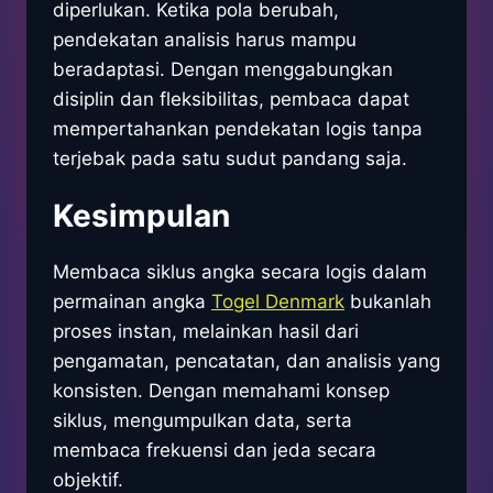
diperlukan. Ketika pola berubah,
pendekatan analisis harus mampu
beradaptasi. Dengan menggabungkan
disiplin dan fleksibilitas, pembaca dapat
mempertahankan pendekatan logis tanpa
terjebak pada satu sudut pandang saja.
Kesimpulan
Membaca siklus angka secara logis dalam
permainan angka
Togel Denmark
bukanlah
proses instan, melainkan hasil dari
pengamatan, pencatatan, dan analisis yang
konsisten. Dengan memahami konsep
siklus, mengumpulkan data, serta
membaca frekuensi dan jeda secara
objektif.