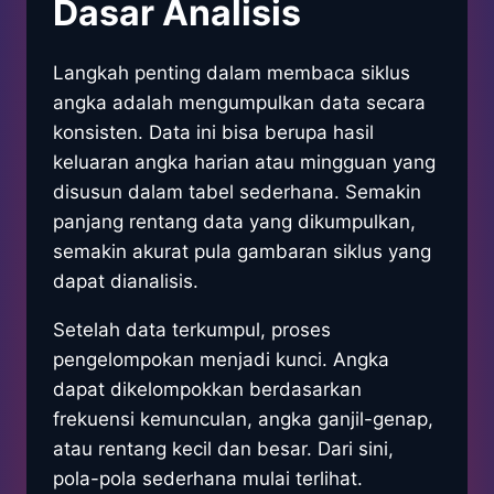
Dasar Analisis
Langkah penting dalam membaca siklus
angka adalah mengumpulkan data secara
konsisten. Data ini bisa berupa hasil
keluaran angka harian atau mingguan yang
disusun dalam tabel sederhana. Semakin
panjang rentang data yang dikumpulkan,
semakin akurat pula gambaran siklus yang
dapat dianalisis.
Setelah data terkumpul, proses
pengelompokan menjadi kunci. Angka
dapat dikelompokkan berdasarkan
frekuensi kemunculan, angka ganjil-genap,
atau rentang kecil dan besar. Dari sini,
pola-pola sederhana mulai terlihat.