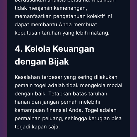
tidak menjamin kemenangan,
memanfaatkan pengetahuan kolektif ini
dapat membantu Anda membuat
keputusan taruhan yang lebih matang.
4. Kelola Keuangan
dengan Bijak
Kesalahan terbesar yang sering dilakukan
pemain togel adalah tidak mengelola modal
dengan baik. Tetapkan batas taruhan
harian dan jangan pernah melebihi
kemampuan finansial Anda. Togel adalah
permainan peluang, sehingga kerugian bisa
terjadi kapan saja.