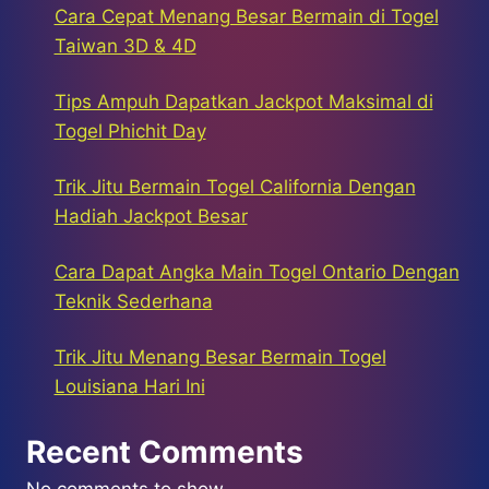
Cara Cepat Menang Besar Bermain di Togel
Taiwan 3D & 4D
Tips Ampuh Dapatkan Jackpot Maksimal di
Togel Phichit Day
Trik Jitu Bermain Togel California Dengan
Hadiah Jackpot Besar
Cara Dapat Angka Main Togel Ontario Dengan
Teknik Sederhana
Trik Jitu Menang Besar Bermain Togel
Louisiana Hari Ini
Recent Comments