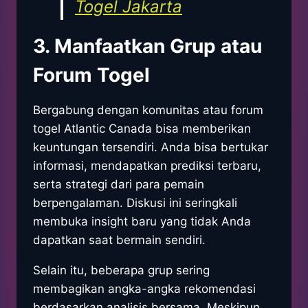
Togel Jakarta
3. Manfaatkan Grup atau
Forum Togel
Bergabung dengan komunitas atau forum
togel Atlantic Canada bisa memberikan
keuntungan tersendiri. Anda bisa bertukar
informasi, mendapatkan prediksi terbaru,
serta strategi dari para pemain
berpengalaman. Diskusi ini seringkali
membuka insight baru yang tidak Anda
dapatkan saat bermain sendiri.
Selain itu, beberapa grup sering
membagikan angka-angka rekomendasi
berdasarkan analisis bersama. Meskipun